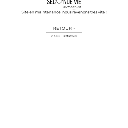
Site en maintenance, nous revenons très vite !
RETOUR -
-
v. 3.16.0
status: 500