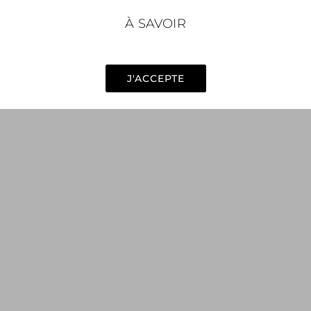
À SAVOIR
Site en maintenance, nous revenons très vite !
RETOUR -
J'ACCEPTE
-
v. 3.16.0
status: 500