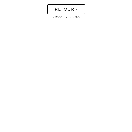
RETOUR -
-
v. 3.16.0
status: 500