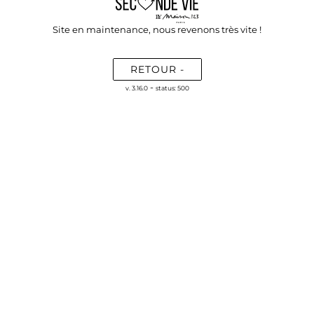
Site en maintenance, nous revenons très vite !
RETOUR -
-
v. 3.16.0
status: 500