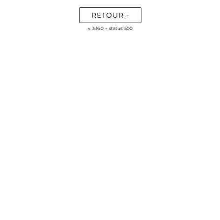
RETOUR -
-
v. 3.16.0
status: 500